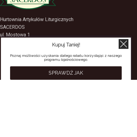
Hurtownia Artykułów Liturgicznych
SACERDOS
Kupuj Taniej!
ul. Mostowa 1
09-402 Płock
Poznaj możliwości uzyskania stałego rabatu korzystając z naszego
programu lojalnościowego.
tel.
(24) 2688897
tel.kom.
501-384-314
SPRAWDŹ JAK
PRZYDATNE LINKI
Polityka Prywatności
Regulamin Sklepu
Regulamin konta
Regulamin newsletter
Moje konto
Status zamówienia
Wysyłka i dostawa