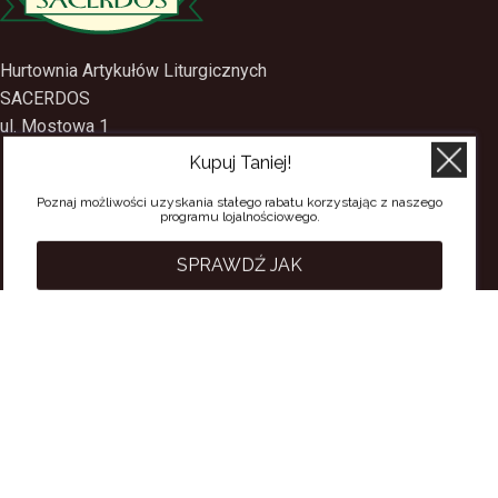
Hurtownia Artykułów Liturgicznych
SACERDOS
Kupuj Taniej!
ul. Mostowa 1
09-402 Płock
Poznaj możliwości uzyskania stałego rabatu korzystając z naszego
programu lojalnościowego.
tel.
(24) 2688897
tel.kom.
501-384-314
SPRAWDŹ JAK
PRZYDATNE LINKI
Polityka Prywatności
Regulamin Sklepu
Regulamin konta
Regulamin newsletter
Moje konto
Status zamówienia
Wysyłka i dostawa