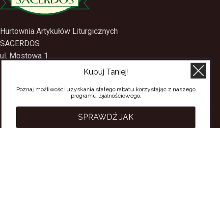
Hurtownia Artykułów Liturgicznych
SACERDOS
Kupuj Taniej!
ul. Mostowa 1
09-402 Płock
Poznaj możliwości uzyskania stałego rabatu korzystając z naszego
programu lojalnościowego.
tel.
(24) 2688897
tel.kom.
501-384-314
SPRAWDŹ JAK
PRZYDATNE LINKI
Polityka Prywatności
Regulamin Sklepu
Regulamin konta
Regulamin newsletter
Moje konto
Status zamówienia
Wysyłka i dostawa