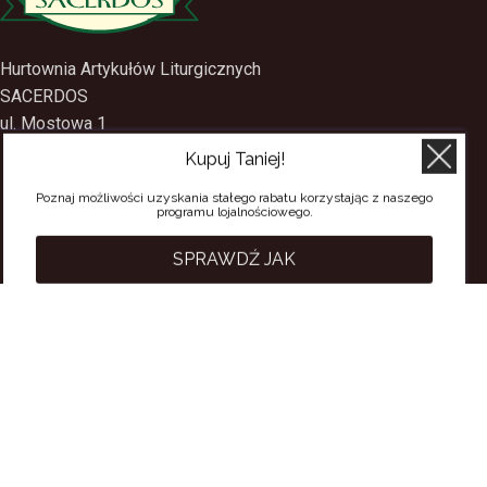
Hurtownia Artykułów Liturgicznych
SACERDOS
Kupuj Taniej!
ul. Mostowa 1
09-402 Płock
Poznaj możliwości uzyskania stałego rabatu korzystając z naszego
programu lojalnościowego.
tel.
(24) 2688897
tel.kom.
501-384-314
SPRAWDŹ JAK
PRZYDATNE LINKI
Polityka Prywatności
Regulamin Sklepu
Regulamin konta
Regulamin newsletter
Moje konto
Status zamówienia
Wysyłka i dostawa