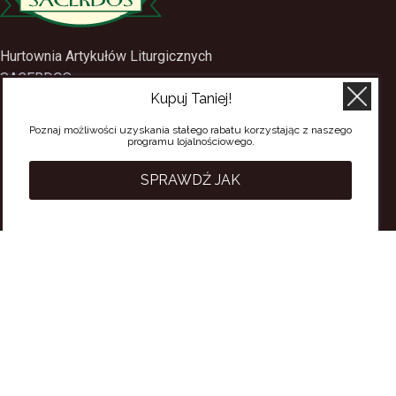
Hurtownia Artykułów Liturgicznych
SACERDOS
Kupuj Taniej!
ul. Mostowa 1
09-402 Płock
Poznaj możliwości uzyskania stałego rabatu korzystając z naszego
programu lojalnościowego.
tel.
(24) 2688897
tel.kom.
501-384-314
SPRAWDŹ JAK
PRZYDATNE LINKI
Polityka Prywatności
Regulamin Sklepu
Regulamin konta
Regulamin newsletter
Moje konto
Status zamówienia
Wysyłka i dostawa