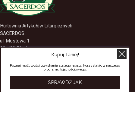
Hurtownia Artykułów Liturgicznych
SACERDOS
ul. Mostowa 1
Kupuj Taniej!
09-402 Płock
tel.
(24) 2688897
Poznaj możliwości uzyskania stałego rabatu korzystając z naszego
programu lojalnościowego.
tel.kom.
501-384-314
SPRAWDŹ JAK
PRZYDATNE LINKI
Polityka Prywatności
Regulamin Sklepu
Regulamin konta
Regulamin newsletter
Moje konto
Status zamówienia
Wysyłka i dostawa