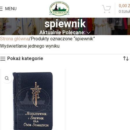
0,00
MENU
0
Sztu
spiewnik
Aktualnie Polecane:
Strona główna
Produkty oznaczone “spiewnik”
Wyświetlanie jednego wyniku
Pokaż kategorie
BRAK