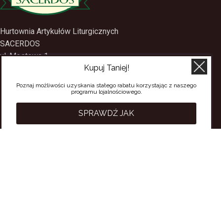
Hurtownia Artykułów Liturgicznych
SACERDOS
Kupuj Taniej!
ul. Mostowa 1
09-402 Płock
Poznaj możliwości uzyskania stałego rabatu korzystając z naszego
programu lojalnościowego.
tel.
(24) 2688897
tel.kom.
501-384-314
SPRAWDŹ JAK
PRZYDATNE LINKI
Polityka Prywatności
Regulamin Sklepu
Regulamin konta
Regulamin newsletter
Moje konto
Status zamówienia
Wysyłka i dostawa