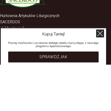
Hurtownia Artykułów Liturgicznych
SACERDOS
Kupuj Taniej!
ul. Mostowa 1
09-402 Płock
Poznaj możliwości uzyskania stałego rabatu korzystając z naszego
programu lojalnościowego.
tel.
(24) 2688897
tel.kom.
501-384-314
SPRAWDŹ JAK
PRZYDATNE LINKI
Polityka Prywatności
Regulamin Sklepu
Regulamin konta
Regulamin newsletter
Moje konto
Status zamówienia
Wysyłka i dostawa