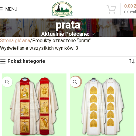
0,00
MENU
0
Sztu
prata
Aktualnie Polecane:
Strona główna
Produkty oznaczone “prata”
Wyświetlanie wszystkich wyników: 3
Pokaż kategorie
-14%