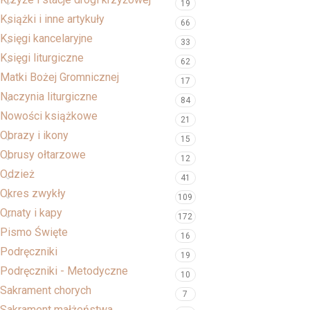
19
Książki i inne artykuły
66
Księgi kancelaryjne
33
Księgi liturgiczne
62
Matki Bożej Gromnicznej
17
Naczynia liturgiczne
84
Nowości książkowe
21
Obrazy i ikony
15
Obrusy ołtarzowe
12
Odzież
41
Okres zwykły
109
Ornaty i kapy
172
Pismo Święte
16
Podręczniki
19
Podręczniki - Metodyczne
10
Sakrament chorych
7
Sakrament małżeństwa