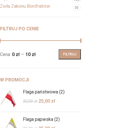
Zioła Zakonu Bonifratrów
30
FILTRUJ PO CENIE
Cena:
0 zł
—
10 zł
FILTRUJ
W PROMOCJI
Flaga państwowa (2)
25,00
zł
30,00
zł
Flaga papieska (2)