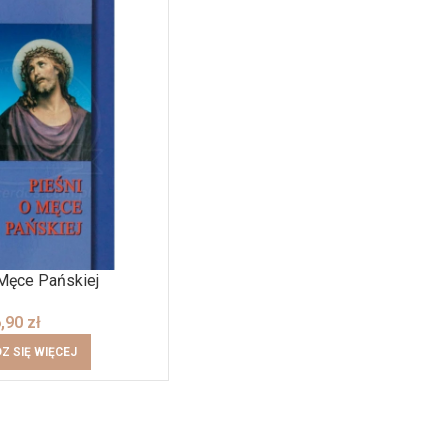
 Męce Pańskiej
6,90
zł
Z SIĘ WIĘCEJ