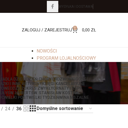
WYSYŁKA I DOSTAWA
0
ZALOGUJ / ZAREJESTRUJ
0,00
ZŁ
NOWOŚCI
PROGRAM LOJALNOŚCIOWY
LIA
DLA DZIECI
DZIEŃ CHORYCH
DZWONKI
GONGI
IĄŻKI I INNE ARTYKUŁY
KSIĘGI KANCELARYJNE
ZOWE
ODZIEŻ
OKRES ZWYKŁY
ORNATY I KAPY
UŁY
ŚW. HUBERT
ŚW. STANISŁAW KOSTKA
OC
WIELKI POST
WIELKI TYDZIEŃ
WINA MSZALNE
24
36