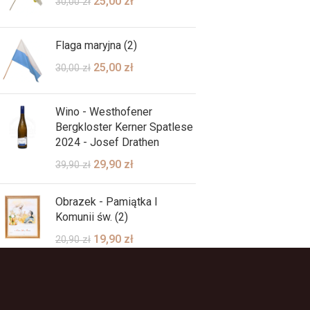
25,00
zł
30,00
zł
Flaga maryjna (2)
25,00
zł
30,00
zł
Wino - Westhofener
Bergkloster Kerner Spatlese
2024 - Josef Drathen
29,90
zł
39,90
zł
Obrazek - Pamiątka I
Komunii św. (2)
19,90
zł
20,90
zł