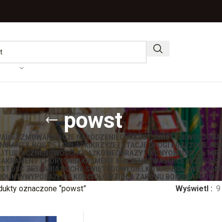
powst
WA
BIERZMOWANIE
BOŻE NARODZENIE
CHRZEST ŚWIĘTY
DEWOCJONA
IKANTY, HOSTIE I OPŁATKI
KRZYŻE I STACJE DROGI KRZYŻOWEJ
KS
LITURGICZNE
NOWOŚCI KSIĄŻKOWE
OBRAZY I IKONY
OBRUSY OŁTAR
SAKRAMENT CHORYCH
SAKRAMENT MAŁŻEŃSTWA
SERCE JEZUSA
ST
STOŚĆ ZESŁANIA DUCHA ŚWIĘTEGO
WĘGIELKI I KADZIDŁA
WIELKAN
ODUKTY
WYPOSAŻENIE KOŚCIOŁÓW
ZIOŁA ZAKONU BONIFRATRÓW
dukty oznaczone “powst”
Wyświetl
9