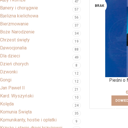
47
BRAK
Banery i chorągwie
57
Bielizna kielichowa
56
Bierzmowanie
37
Boże Narodzenie
34
Chrzest święty
19
Dewocjonalia
88
Dla dzieci
49
Dzień chorych
8
Dzwonki
12
Gongi
Pieśni o
12
Jan Paweł II
21
Kard. Wyszyński
10
DOWIED
Kolęda
24
Komunia Święta
35
Komunikanty, hostie i opłatki
9
Krzyże i stacje drogi krzyżowej