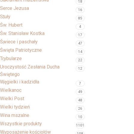
18
Serce Jezusa
16
Stuły
85
Św. Hubert
4
Św. Stanisław Kostka
17
Świece i paschały
47
Święta Patriotyczne
14
Trybularze
22
Uroczystość Zesłania Ducha
12
Świętego
Węgielki i kadzidła
7
Wielkanoc
49
Wielki Post
48
Wielki tydzień
26
Wina mszalne
10
Wszystkie produkty
1101
Wyposażenie kościołów
108