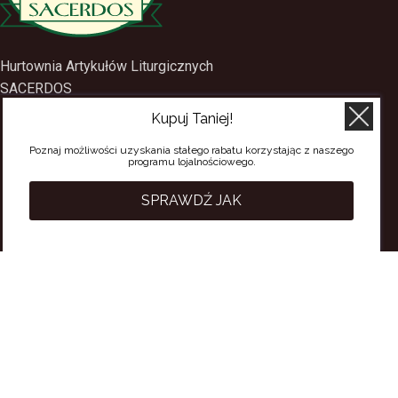
Hurtownia Artykułów Liturgicznych
SACERDOS
ul. Mostowa 1
Kupuj Taniej!
09-402 Płock
Poznaj możliwości uzyskania stałego rabatu korzystając z naszego
tel.
(24) 2688897
programu lojalnościowego.
tel.kom.
501-384-314
SPRAWDŹ JAK
PRZYDATNE LINKI
Polityka Prywatności
Regulamin Sklepu
Regulamin konta
Regulamin newsletter
Moje konto
Status zamówienia
Wysyłka i dostawa