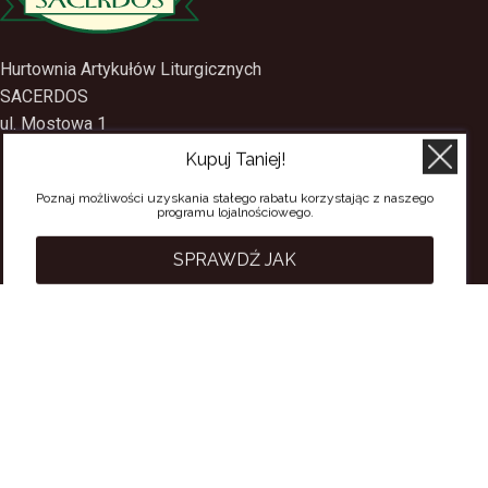
Hurtownia Artykułów Liturgicznych
SACERDOS
Kupuj Taniej!
ul. Mostowa 1
09-402 Płock
Poznaj możliwości uzyskania stałego rabatu korzystając z naszego
programu lojalnościowego.
tel.
(24) 2688897
tel.kom.
501-384-314
SPRAWDŹ JAK
PRZYDATNE LINKI
Polityka Prywatności
Regulamin Sklepu
Regulamin konta
Regulamin newsletter
Moje konto
Status zamówienia
Wysyłka i dostawa