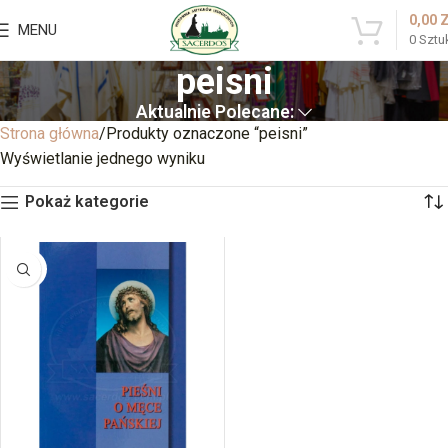
0,00
MENU
0
Sztu
peisni
Aktualnie Polecane:
Strona główna
Produkty oznaczone “peisni”
Wyświetlanie jednego wyniku
Pokaż kategorie
BRAK