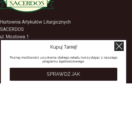
Hurtownia Artykułów Liturgicznych
SACERDOS
ul. Mostowa 1
Kupuj Taniej!
09-402 Płock
Poznaj możliwości uzyskania stałego rabatu korzystając z naszego
tel.
(24) 2688897
programu lojalnościowego.
tel.kom.
501-384-314
SPRAWDŹ JAK
PRZYDATNE LINKI
Polityka Prywatności
Regulamin Sklepu
Regulamin konta
Regulamin newsletter
Moje konto
Status zamówienia
Wysyłka i dostawa