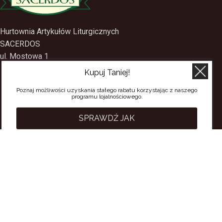
Hurtownia Artykułów Liturgicznych
SACERDOS
Kupuj Taniej!
ul. Mostowa 1
09-402 Płock
Poznaj możliwości uzyskania stałego rabatu korzystając z naszego
programu lojalnościowego.
tel.
(24) 2688897
tel.kom.
501-384-314
SPRAWDŹ JAK
PRZYDATNE LINKI
Polityka Prywatności
Regulamin Sklepu
Regulamin konta
Regulamin newsletter
Moje konto
Status zamówienia
Wysyłka i dostawa