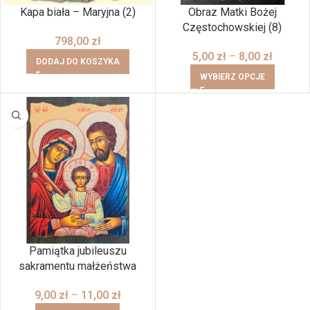
Kapa biała – Maryjna (2)
Obraz Matki Bożej
Częstochowskiej (8)
798,00
zł
5,00
zł
–
8,00
zł
DODAJ DO KOSZYKA
WYBIERZ OPCJE
Pamiątka jubileuszu
sakramentu małżeństwa
9,00
zł
–
11,00
zł