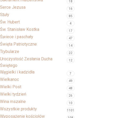
18
Serce Jezusa
16
Stuły
85
Św. Hubert
4
Św. Stanisław Kostka
17
Świece i paschały
47
Święta Patriotyczne
14
Trybularze
22
Uroczystość Zesłania Ducha
12
Świętego
Węgielki i kadzidła
7
Wielkanoc
49
Wielki Post
48
Wielki tydzień
26
Wina mszalne
10
Wszystkie produkty
1101
Wyposażenie kościołów
108