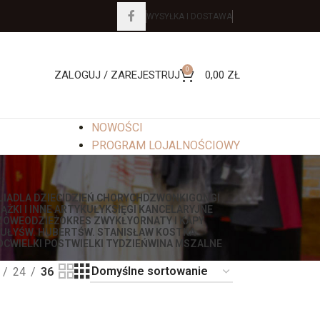
WYSYŁKA I DOSTAWA
0
ZALOGUJ / ZAREJESTRUJ
0,00
ZŁ
NOWOŚCI
PROGRAM LOJALNOŚCIOWY
LIA
DLA DZIECI
DZIEŃ CHORYCH
DZWONKI
GONGI
IĄŻKI I INNE ARTYKUŁY
KSIĘGI KANCELARYJNE
ZOWE
ODZIEŻ
OKRES ZWYKŁY
ORNATY I KAPY
UŁY
ŚW. HUBERT
ŚW. STANISŁAW KOSTKA
OC
WIELKI POST
WIELKI TYDZIEŃ
WINA MSZALNE
24
36