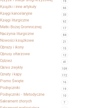
19
Książki i inne artykuły
66
Księgi kancelaryjne
33
Księgi liturgiczne
62
Matki Bożej Gromnicznej
17
Naczynia liturgiczne
84
Nowości książkowe
21
Obrazy i ikony
15
Obrusy ołtarzowe
12
Odzież
41
Okres zwykły
109
Ornaty i kapy
172
Pismo Święte
16
Podręczniki
19
Podręczniki - Metodyczne
10
Sakrament chorych
7
Sakrament małżeństwa