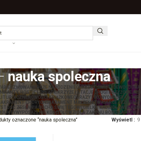
nauka spoleczna
WA
BIERZMOWANIE
BOŻE NARODZENIE
CHRZEST ŚWIĘTY
DEWOCJONA
IKANTY, HOSTIE I OPŁATKI
KRZYŻE I STACJE DROGI KRZYŻOWEJ
KS
LITURGICZNE
NOWOŚCI KSIĄŻKOWE
OBRAZY I IKONY
OBRUSY OŁTAR
SAKRAMENT CHORYCH
SAKRAMENT MAŁŻEŃSTWA
SERCE JEZUSA
ST
STOŚĆ ZESŁANIA DUCHA ŚWIĘTEGO
WĘGIELKI I KADZIDŁA
WIELKAN
ODUKTY
WYPOSAŻENIE KOŚCIOŁÓW
ZIOŁA ZAKONU BONIFRATRÓW
dukty oznaczone “nauka spoleczna”
Wyświetl
9