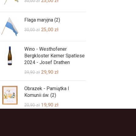
25,00
zł
30,00
zł
Flaga maryjna (2)
25,00
zł
30,00
zł
Wino - Westhofener
Bergkloster Kerner Spatlese
2024 - Josef Drathen
29,90
zł
39,90
zł
Obrazek - Pamiątka I
Komunii św. (2)
19,90
zł
20,90
zł