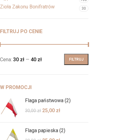
Zioła Zakonu Bonifratrów
30
FILTRUJ PO CENIE
Cena:
30 zł
—
40 zł
FILTRUJ
W PROMOCJI
Flaga państwowa (2)
25,00
zł
30,00
zł
Flaga papieska (2)