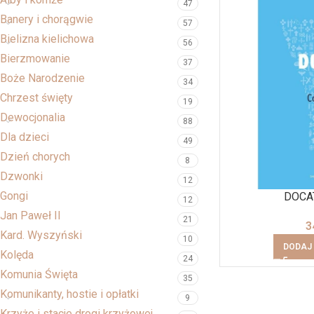
47
Banery i chorągwie
57
Bielizna kielichowa
56
Bierzmowanie
37
Boże Narodzenie
34
Chrzest święty
19
Dewocjonalia
88
Dla dzieci
49
Dzień chorych
8
Dzwonki
12
Gongi
DOCAT
12
Jan Paweł II
21
3
Kard. Wyszyński
10
DODAJ
Kolęda
24
Komunia Święta
35
Komunikanty, hostie i opłatki
9
Krzyże i stacje drogi krzyżowej