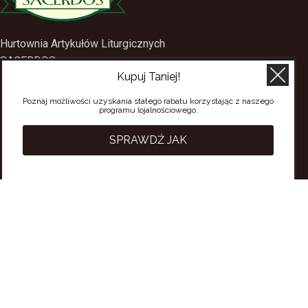
Hurtownia Artykułów Liturgicznych
SACERDOS
Kupuj Taniej!
ul. Mostowa 1
09-402 Płock
Poznaj możliwości uzyskania stałego rabatu korzystając z naszego
programu lojalnościowego.
tel.
(24) 2688897
tel.kom.
501-384-314
SPRAWDŹ JAK
PRZYDATNE LINKI
Polityka Prywatności
Regulamin Sklepu
Regulamin konta
Regulamin newsletter
Moje konto
Status zamówienia
Wysyłka i dostawa