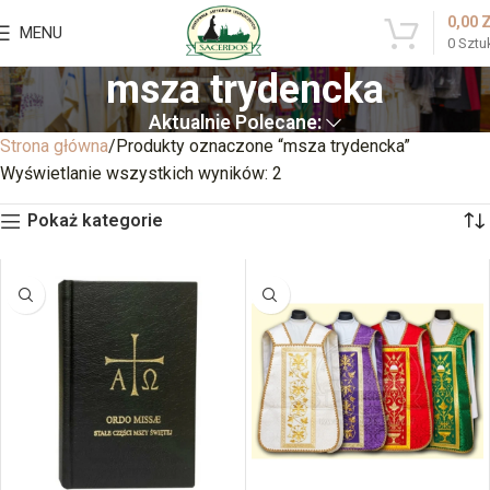
0,00
MENU
0
Sztu
msza trydencka
Aktualnie Polecane:
Strona główna
Produkty oznaczone “msza trydencka”
Wyświetlanie wszystkich wyników: 2
Pokaż kategorie