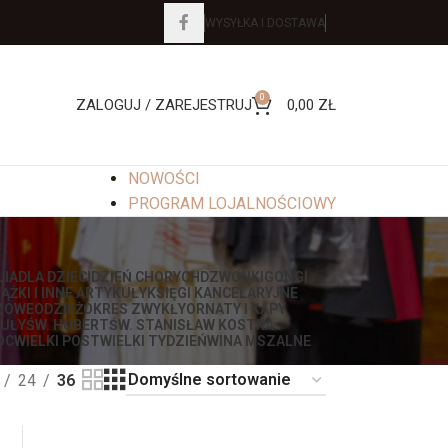
WYSYŁKA I DOSTAWA
0
ZALOGUJ / ZAREJESTRUJ
0,00
ZŁ
NOWOŚCI
PROGRAM LOJALNOŚCIOWY
LIA
DLA DZIECI
DZIEŃ CHORYCH
DZWONKI
GONGI
IĄŻKI I INNE ARTYKUŁY
KSIĘGI KANCELARYJNE
ZOWE
ODZIEŻ
OKRES ZWYKŁY
ORNATY I KAPY
UŁY
ŚW. HUBERT
ŚW. STANISŁAW KOSTKA
OC
WIELKI POST
WIELKI TYDZIEŃ
WINA MSZALNE
24
36