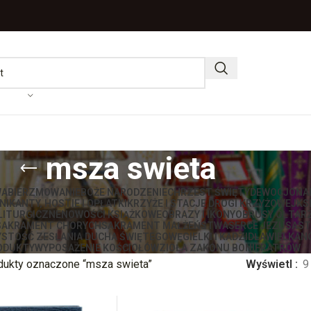
msza swieta
WA
BIERZMOWANIE
BOŻE NARODZENIE
CHRZEST ŚWIĘTY
DEWOCJONA
IKANTY, HOSTIE I OPŁATKI
KRZYŻE I STACJE DROGI KRZYŻOWEJ
KS
LITURGICZNE
NOWOŚCI KSIĄŻKOWE
OBRAZY I IKONY
OBRUSY OŁTAR
SAKRAMENT CHORYCH
SAKRAMENT MAŁŻEŃSTWA
SERCE JEZUSA
ST
STOŚĆ ZESŁANIA DUCHA ŚWIĘTEGO
WĘGIELKI I KADZIDŁA
WIELKAN
ODUKTY
WYPOSAŻENIE KOŚCIOŁÓW
ZIOŁA ZAKONU BONIFRATRÓW
dukty oznaczone “msza swieta”
Wyświetl
9