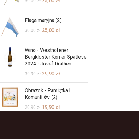
25,00
zł
30,00
zł
Flaga maryjna (2)
25,00
zł
30,00
zł
Wino - Westhofener
Bergkloster Kerner Spatlese
2024 - Josef Drathen
29,90
zł
39,90
zł
Obrazek - Pamiątka I
Komunii św. (2)
19,90
zł
20,90
zł