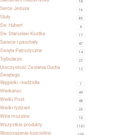
18
Serce Jezusa
16
Stuły
85
Św. Hubert
4
Św. Stanisław Kostka
17
Świece i paschały
47
Święta Patriotyczne
14
Trybularze
22
Uroczystość Zesłania Ducha
12
Świętego
Węgielki i kadzidła
7
Wielkanoc
49
Wielki Post
48
Wielki tydzień
26
Wina mszalne
10
Wszystkie produkty
1101
Wyposażenie kościołów
108