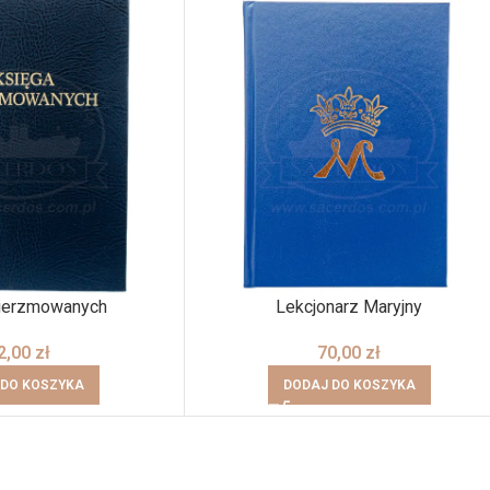
bierzmowanych
Lekcjonarz Maryjny
2,00
zł
70,00
zł
 DO KOSZYKA
DODAJ DO KOSZYKA