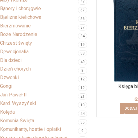
47
Banery i chorągwie
57
Bielizna kielichowa
56
Bierzmowanie
37
Boże Narodzenie
34
Chrzest święty
19
Dewocjonalia
88
Dla dzieci
49
Dzień chorych
8
Dzwonki
12
Gongi
Księga 
12
Jan Paweł II
21
6
Kard. Wyszyński
10
DODAJ
Kolęda
24
Komunia Święta
35
Komunikanty, hostie i opłatki
9
Krzyże i stacje drogi krzyżowej