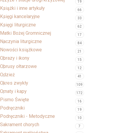
19
Książki i inne artykuły
66
Księgi kancelaryjne
33
Księgi liturgiczne
62
Matki Bożej Gromnicznej
17
Naczynia liturgiczne
84
Nowości książkowe
21
Obrazy i ikony
15
Obrusy ołtarzowe
12
Odzież
41
Okres zwykły
109
Ornaty i kapy
172
Pismo Święte
16
Podręczniki
19
Podręczniki - Metodyczne
10
Sakrament chorych
7
Sakrament małżeństwa