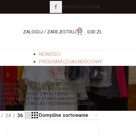
WYSYŁKA I DOSTAWA
0
ZALOGUJ / ZAREJESTRUJ
0,00
ZŁ
NOWOŚCI
PROGRAM LOJALNOŚCIOWY
LIA
DLA DZIECI
DZIEŃ CHORYCH
DZWONKI
GONGI
IĄŻKI I INNE ARTYKUŁY
KSIĘGI KANCELARYJNE
ZOWE
ODZIEŻ
OKRES ZWYKŁY
ORNATY I KAPY
UŁY
ŚW. HUBERT
ŚW. STANISŁAW KOSTKA
OC
WIELKI POST
WIELKI TYDZIEŃ
WINA MSZALNE
24
36