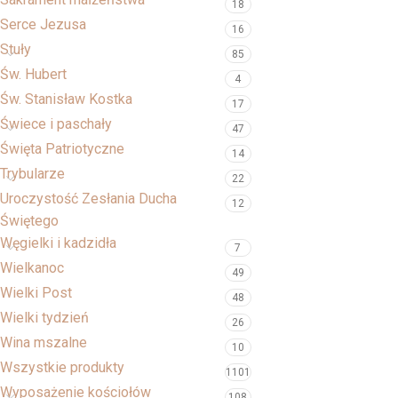
18
Serce Jezusa
16
Stuły
85
Św. Hubert
4
Św. Stanisław Kostka
17
Świece i paschały
47
Święta Patriotyczne
14
Trybularze
22
Uroczystość Zesłania Ducha
12
Świętego
Węgielki i kadzidła
7
Wielkanoc
49
Wielki Post
48
Wielki tydzień
26
Wina mszalne
10
Wszystkie produkty
1101
Wyposażenie kościołów
108