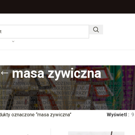
masa zywiczna
WA
BIERZMOWANIE
BOŻE NARODZENIE
CHRZEST ŚWIĘTY
DEWOCJONA
IKANTY, HOSTIE I OPŁATKI
KRZYŻE I STACJE DROGI KRZYŻOWEJ
KS
LITURGICZNE
NOWOŚCI KSIĄŻKOWE
OBRAZY I IKONY
OBRUSY OŁTAR
SAKRAMENT CHORYCH
SAKRAMENT MAŁŻEŃSTWA
SERCE JEZUSA
ST
STOŚĆ ZESŁANIA DUCHA ŚWIĘTEGO
WĘGIELKI I KADZIDŁA
WIELKAN
ODUKTY
WYPOSAŻENIE KOŚCIOŁÓW
ZIOŁA ZAKONU BONIFRATRÓW
dukty oznaczone “masa zywiczna”
Wyświetl
9