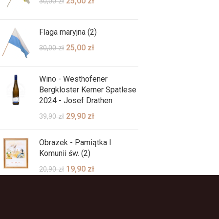
25,00
zł
30,00
zł
Flaga maryjna (2)
25,00
zł
30,00
zł
Wino - Westhofener
Bergkloster Kerner Spatlese
2024 - Josef Drathen
29,90
zł
39,90
zł
Obrazek - Pamiątka I
Komunii św. (2)
19,90
zł
20,90
zł