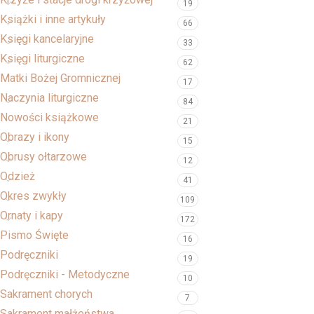
19
Książki i inne artykuły
66
Księgi kancelaryjne
33
Księgi liturgiczne
62
Matki Bożej Gromnicznej
17
Naczynia liturgiczne
84
Nowości książkowe
21
Obrazy i ikony
15
Obrusy ołtarzowe
12
Odzież
41
Okres zwykły
109
Ornaty i kapy
172
Pismo Święte
16
Podręczniki
19
Podręczniki - Metodyczne
10
Sakrament chorych
7
Sakrament małżeństwa