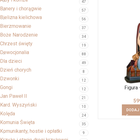
47
Banery i chorągwie
57
Bielizna kielichowa
56
Bierzmowanie
37
Boże Narodzenie
34
Chrzest święty
19
Dewocjonalia
88
Dla dzieci
49
Dzień chorych
8
Dzwonki
12
Gongi
Figura 
12
Jan Paweł II
21
59
Kard. Wyszyński
10
DODAJ
Kolęda
24
Komunia Święta
35
Komunikanty, hostie i opłatki
9
Krzyże i stacje drogi krzyżowej