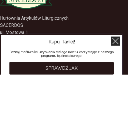
Hurtownia Artykułów Liturgicznych
SACERDOS
Kupuj Taniej!
ul. Mostowa 1
09-402 Płock
Poznaj możliwości uzyskania stałego rabatu korzystając z naszego
programu lojalnościowego.
tel.
(24) 2688897
tel.kom.
501-384-314
SPRAWDŹ JAK
PRZYDATNE LINKI
Polityka Prywatności
Regulamin Sklepu
Regulamin konta
Regulamin newsletter
Moje konto
Status zamówienia
Wysyłka i dostawa