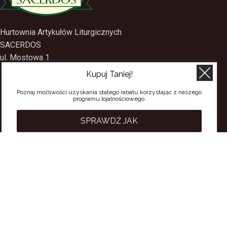
Hurtownia Artykułów Liturgicznych
SACERDOS
Kupuj Taniej!
ul. Mostowa 1
09-402 Płock
Poznaj możliwości uzyskania stałego rabatu korzystając z naszego
programu lojalnościowego.
tel.
(24) 2688897
tel.kom.
501-384-314
SPRAWDŹ JAK
PRZYDATNE LINKI
Polityka Prywatności
Regulamin Sklepu
Regulamin konta
Regulamin newsletter
Moje konto
Status zamówienia
Wysyłka i dostawa