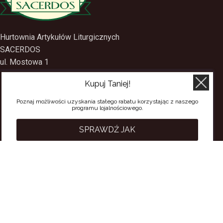
Hurtownia Artykułów Liturgicznych
SACERDOS
ul. Mostowa 1
Kupuj Taniej!
09-402 Płock
Poznaj możliwości uzyskania stałego rabatu korzystając z naszego
tel.
(24) 2688897
programu lojalnościowego.
tel.kom.
501-384-314
SPRAWDŹ JAK
PRZYDATNE LINKI
Polityka Prywatności
Regulamin Sklepu
Regulamin konta
Regulamin newsletter
Moje konto
Status zamówienia
Wysyłka i dostawa