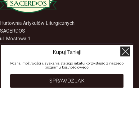
Hurtownia Artykułów Liturgicznych
SACERDOS
ul. Mostowa 1
Kupuj Taniej!
09-402 Płock
Poznaj możliwości uzyskania stałego rabatu korzystając z naszego
tel.
(24) 2688897
programu lojalnościowego.
tel.kom.
501-384-314
SPRAWDŹ JAK
PRZYDATNE LINKI
Polityka Prywatności
Regulamin Sklepu
Regulamin konta
Regulamin newsletter
Moje konto
Status zamówienia
Wysyłka i dostawa