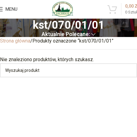
0,00
MENU
0
Sztu
kst/070/01/01
Aktualnie Polecane:
Strona główna
Produkty oznaczone “kst/070/01/01”
Nie znaleziono produktów, których szukasz.