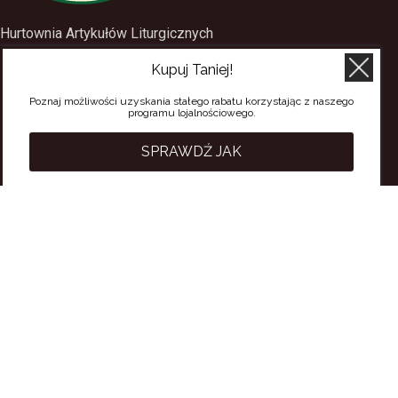
Hurtownia Artykułów Liturgicznych
Kupuj Taniej!
SACERDOS
ul. Mostowa 1
Poznaj możliwości uzyskania stałego rabatu korzystając z naszego
programu lojalnościowego.
09-402 Płock
tel.
(24) 2688897
SPRAWDŹ JAK
tel.kom.
501-384-314
PRZYDATNE LINKI
Polityka Prywatności
Regulamin Sklepu
Regulamin konta
Regulamin newsletter
Moje konto
Status zamówienia
Wysyłka i dostawa
Kontakt