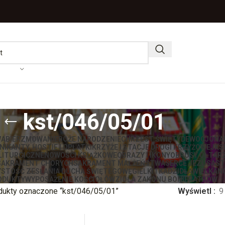
kst/046/05/01
WA
BIERZMOWANIE
BOŻE NARODZENIE
CHRZEST ŚWIĘTY
DEWOCJONA
IKANTY, HOSTIE I OPŁATKI
KRZYŻE I STACJE DROGI KRZYŻOWEJ
KS
LITURGICZNE
NOWOŚCI KSIĄŻKOWE
OBRAZY I IKONY
OBRUSY OŁTAR
SAKRAMENT CHORYCH
SAKRAMENT MAŁŻEŃSTWA
SERCE JEZUSA
ST
STOŚĆ ZESŁANIA DUCHA ŚWIĘTEGO
WĘGIELKI I KADZIDŁA
WIELKAN
ODUKTY
WYPOSAŻENIE KOŚCIOŁÓW
ZIOŁA ZAKONU BONIFRATRÓW
dukty oznaczone “kst/046/05/01”
Wyświetl
9