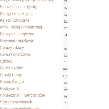
19
Książki i inne artykuły
66
Księgi kancelaryjne
33
Księgi liturgiczne
62
Matki Bożej Gromnicznej
17
Naczynia liturgiczne
84
Nowości książkowe
21
Obrazy i ikony
15
Obrusy ołtarzowe
12
Odzież
41
Okres zwykły
109
Ornaty i kapy
172
Pismo Święte
16
Podręczniki
19
Podręczniki - Metodyczne
10
Sakrament chorych
7
Sakrament małżeństwa