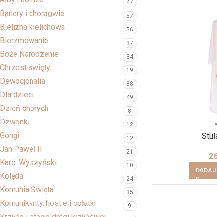
47
Banery i chorągwie
57
Bielizna kielichowa
56
Bierzmowanie
37
Boże Narodzenie
34
Chrzest święty
19
Dewocjonalia
88
Dla dzieci
49
Dzień chorych
8
Dzwonki
12
Gongi
Stuł
12
Jan Paweł II
21
2
Kard. Wyszyński
10
DODAJ
Kolęda
24
Komunia Święta
35
Komunikanty, hostie i opłatki
9
Krzyże i stacje drogi krzyżowej