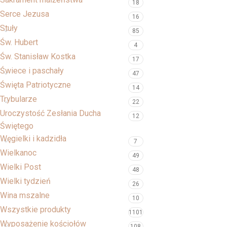
18
Serce Jezusa
16
Stuły
85
Św. Hubert
4
Św. Stanisław Kostka
17
Świece i paschały
47
Święta Patriotyczne
14
Trybularze
22
Uroczystość Zesłania Ducha
12
Świętego
Węgielki i kadzidła
7
Wielkanoc
49
Wielki Post
48
Wielki tydzień
26
Wina mszalne
10
Wszystkie produkty
1101
Wyposażenie kościołów
108