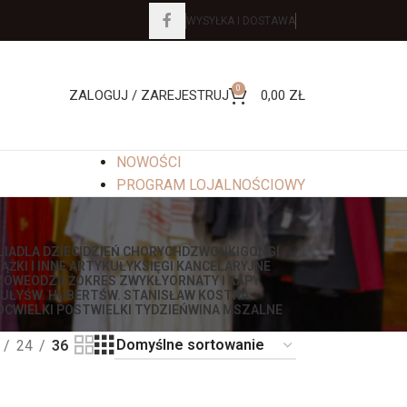
WYSYŁKA I DOSTAWA
0
ZALOGUJ / ZAREJESTRUJ
0,00
ZŁ
NOWOŚCI
PROGRAM LOJALNOŚCIOWY
LIA
DLA DZIECI
DZIEŃ CHORYCH
DZWONKI
GONGI
IĄŻKI I INNE ARTYKUŁY
KSIĘGI KANCELARYJNE
ZOWE
ODZIEŻ
OKRES ZWYKŁY
ORNATY I KAPY
UŁY
ŚW. HUBERT
ŚW. STANISŁAW KOSTKA
OC
WIELKI POST
WIELKI TYDZIEŃ
WINA MSZALNE
24
36