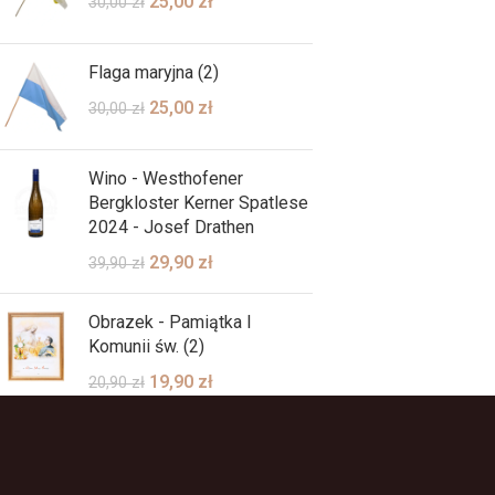
25,00
zł
30,00
zł
Flaga maryjna (2)
25,00
zł
30,00
zł
Wino - Westhofener
Bergkloster Kerner Spatlese
2024 - Josef Drathen
29,90
zł
39,90
zł
Obrazek - Pamiątka I
Komunii św. (2)
19,90
zł
20,90
zł