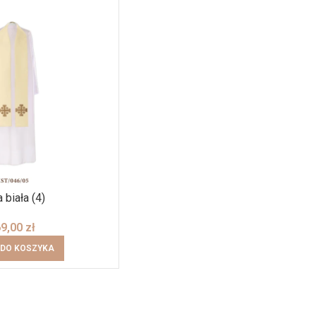
a biała (4)
69,00
zł
 DO KOSZYKA