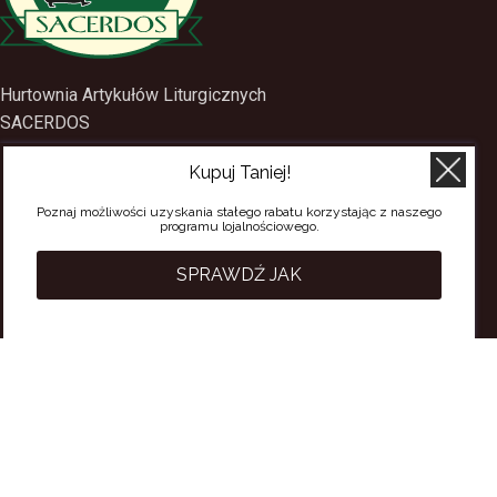
Hurtownia Artykułów Liturgicznych
SACERDOS
ul. Mostowa 1
Kupuj Taniej!
09-402 Płock
tel.
(24) 2688897
Poznaj możliwości uzyskania stałego rabatu korzystając z naszego
programu lojalnościowego.
tel.kom.
501-384-314
SPRAWDŹ JAK
PRZYDATNE LINKI
Polityka Prywatności
Regulamin Sklepu
Regulamin konta
Regulamin newsletter
Moje konto
Status zamówienia
Wysyłka i dostawa