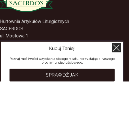
Hurtownia Artykułów Liturgicznych
SACERDOS
ul. Mostowa 1
Kupuj Taniej!
09-402 Płock
Poznaj możliwości uzyskania stałego rabatu korzystając z naszego
tel.
(24) 2688897
programu lojalnościowego.
tel.kom.
501-384-314
SPRAWDŹ JAK
PRZYDATNE LINKI
Polityka Prywatności
Regulamin Sklepu
Regulamin konta
Regulamin newsletter
Moje konto
Status zamówienia
Wysyłka i dostawa