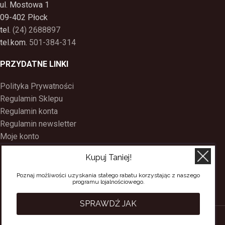
ul. Mostowa 1
09-402 Płock
tel.
(24) 2688897
tel.kom.
501-384-314
PRZYDATNE LINKI
Polityka Prywatności
Regulamin Sklepu
Regulamin konta
Regulamin newsletter
Moje konto
Status zamówienia
Kupuj Taniej!
Wysyłka i dostawa
Kontakt
Poznaj możliwości uzyskania stałego rabatu korzystając z naszego
programu lojalnościowego.
O nas
Program Lojalnościowy
SPRAWDŹ JAK
SACERDOS
CREATED BY
BEE
ON TOP
. PREMIUM WEB & E-COMMERCE