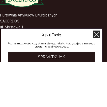
Hurtownia Artykułów Liturgicznych
SACERDOS
Kupuj Taniej!
ul. Mostowa 1
09-402 Płock
Poznaj możliwości uzyskania stałego rabatu korzystając z naszego
programu lojalnościowego.
tel.
(24) 2688897
tel.kom.
501-384-314
SPRAWDŹ JAK
PRZYDATNE LINKI
Polityka Prywatności
Regulamin Sklepu
Regulamin konta
Regulamin newsletter
Moje konto
Status zamówienia
Wysyłka i dostawa