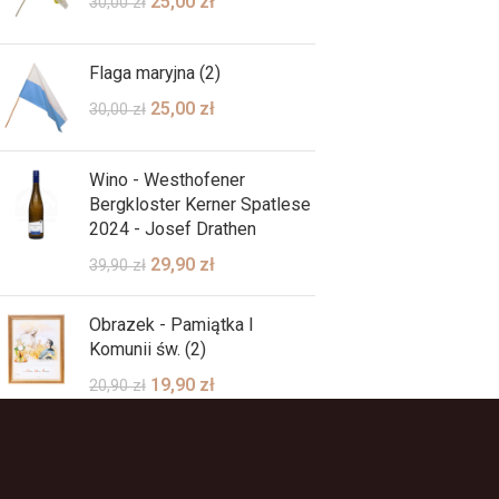
25,00
zł
30,00
zł
Flaga maryjna (2)
25,00
zł
30,00
zł
Wino - Westhofener
Bergkloster Kerner Spatlese
2024 - Josef Drathen
29,90
zł
39,90
zł
Obrazek - Pamiątka I
Komunii św. (2)
19,90
zł
20,90
zł