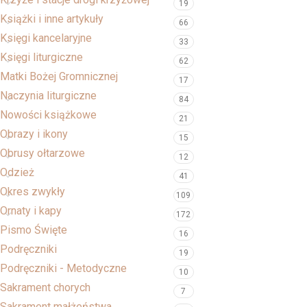
19
Książki i inne artykuły
66
Księgi kancelaryjne
33
Księgi liturgiczne
62
Matki Bożej Gromnicznej
17
Naczynia liturgiczne
84
Nowości książkowe
21
Obrazy i ikony
15
Obrusy ołtarzowe
12
Odzież
41
Okres zwykły
109
Ornaty i kapy
172
Pismo Święte
16
Podręczniki
19
Podręczniki - Metodyczne
10
Sakrament chorych
7
Sakrament małżeństwa