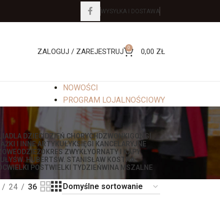
WYSYŁKA I DOSTAWA
0
ZALOGUJ / ZAREJESTRUJ
0,00
ZŁ
NOWOŚCI
PROGRAM LOJALNOŚCIOWY
LIA
DLA DZIECI
DZIEŃ CHORYCH
DZWONKI
GONGI
IĄŻKI I INNE ARTYKUŁY
KSIĘGI KANCELARYJNE
ZOWE
ODZIEŻ
OKRES ZWYKŁY
ORNATY I KAPY
UŁY
ŚW. HUBERT
ŚW. STANISŁAW KOSTKA
OC
WIELKI POST
WIELKI TYDZIEŃ
WINA MSZALNE
24
36