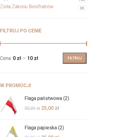
Zioła Zakonu Bonifratrów
30
FILTRUJ PO CENIE
Cena:
0 zł
—
10 zł
FILTRUJ
W PROMOCJI
Flaga państwowa (2)
25,00
zł
30,00
zł
Flaga papieska (2)