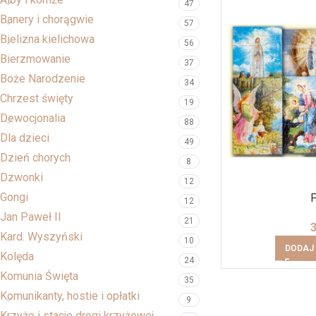
47
Banery i chorągwie
57
Bielizna kielichowa
56
Bierzmowanie
37
Boże Narodzenie
34
Chrzest święty
19
Dewocjonalia
88
Dla dzieci
49
Dzień chorych
8
Dzwonki
12
Gongi
12
Jan Paweł II
21
Kard. Wyszyński
10
DODAJ
Kolęda
24
Komunia Święta
35
Komunikanty, hostie i opłatki
9
Krzyże i stacje drogi krzyżowej