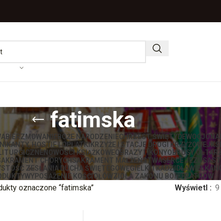
fatimska
WA
BIERZMOWANIE
BOŻE NARODZENIE
CHRZEST ŚWIĘTY
DEWOCJONA
IKANTY, HOSTIE I OPŁATKI
KRZYŻE I STACJE DROGI KRZYŻOWEJ
KS
LITURGICZNE
NOWOŚCI KSIĄŻKOWE
OBRAZY I IKONY
OBRUSY OŁTAR
SAKRAMENT CHORYCH
SAKRAMENT MAŁŻEŃSTWA
SERCE JEZUSA
ST
STOŚĆ ZESŁANIA DUCHA ŚWIĘTEGO
WĘGIELKI I KADZIDŁA
WIELKAN
ODUKTY
WYPOSAŻENIE KOŚCIOŁÓW
ZIOŁA ZAKONU BONIFRATRÓW
dukty oznaczone “fatimska”
Wyświetl
9