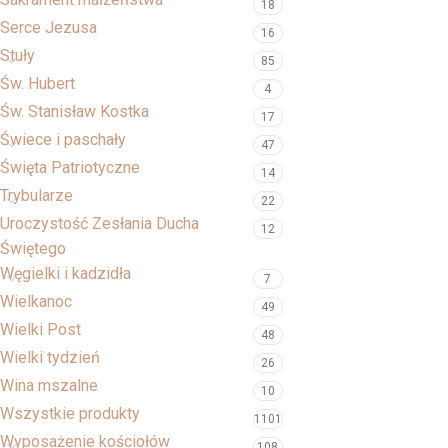
18
Serce Jezusa
16
Stuły
85
Św. Hubert
4
Św. Stanisław Kostka
17
Świece i paschały
47
Święta Patriotyczne
14
Trybularze
22
Uroczystość Zesłania Ducha
12
Świętego
Węgielki i kadzidła
7
Wielkanoc
49
Wielki Post
48
Wielki tydzień
26
Wina mszalne
10
Wszystkie produkty
1101
Wyposażenie kościołów
108