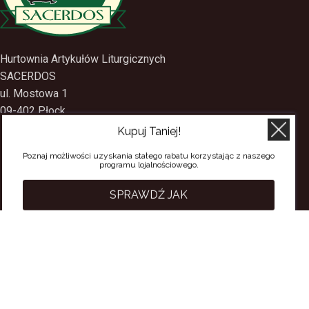
Hurtownia Artykułów Liturgicznych
SACERDOS
ul. Mostowa 1
Kupuj Taniej!
09-402 Płock
tel.
(24) 2688897
Poznaj możliwości uzyskania stałego rabatu korzystając z naszego
programu lojalnościowego.
tel.kom.
501-384-314
SPRAWDŹ JAK
PRZYDATNE LINKI
Polityka Prywatności
Regulamin Sklepu
Regulamin konta
Regulamin newsletter
Moje konto
Status zamówienia
Wysyłka i dostawa