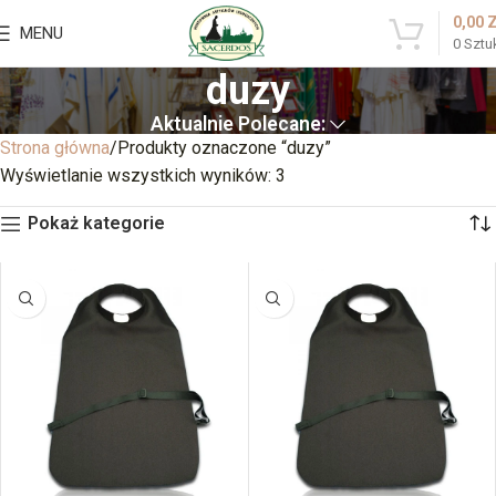
0,00
MENU
0
Sztu
duzy
Aktualnie Polecane:
Strona główna
Produkty oznaczone “duzy”
Wyświetlanie wszystkich wyników: 3
Pokaż kategorie