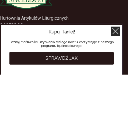
Hurtownia Artykułów Liturgicznych
SACERDOS
Kupuj Taniej!
ul. Mostowa 1
09-402 Płock
Poznaj możliwości uzyskania stałego rabatu korzystając z naszego
programu lojalnościowego.
tel.
(24) 2688897
tel.kom.
501-384-314
SPRAWDŹ JAK
PRZYDATNE LINKI
Polityka Prywatności
Regulamin Sklepu
Regulamin konta
Regulamin newsletter
Moje konto
Status zamówienia
Wysyłka i dostawa