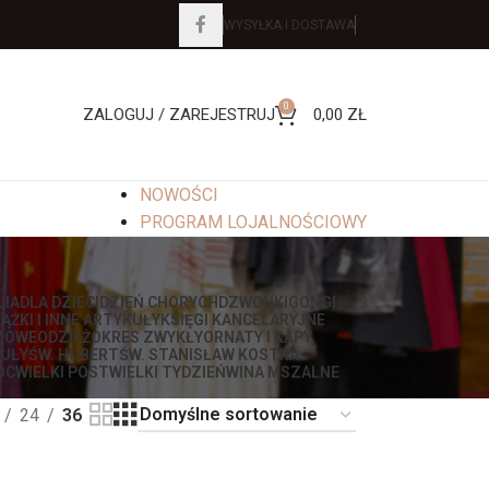
WYSYŁKA I DOSTAWA
0
ZALOGUJ / ZAREJESTRUJ
0,00
ZŁ
NOWOŚCI
PROGRAM LOJALNOŚCIOWY
LIA
DLA DZIECI
DZIEŃ CHORYCH
DZWONKI
GONGI
IĄŻKI I INNE ARTYKUŁY
KSIĘGI KANCELARYJNE
ZOWE
ODZIEŻ
OKRES ZWYKŁY
ORNATY I KAPY
UŁY
ŚW. HUBERT
ŚW. STANISŁAW KOSTKA
OC
WIELKI POST
WIELKI TYDZIEŃ
WINA MSZALNE
24
36