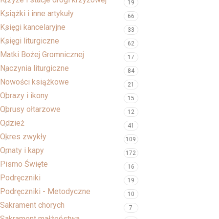
19
Książki i inne artykuły
66
Księgi kancelaryjne
33
Księgi liturgiczne
62
Matki Bożej Gromnicznej
17
Naczynia liturgiczne
84
Nowości książkowe
21
Obrazy i ikony
15
Obrusy ołtarzowe
12
Odzież
41
Okres zwykły
109
Ornaty i kapy
172
Pismo Święte
16
Podręczniki
19
Podręczniki - Metodyczne
10
Sakrament chorych
7
Sakrament małżeństwa