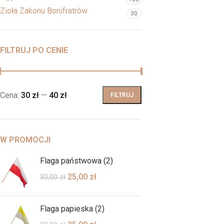
Zioła Zakonu Bonifratrów
30
FILTRUJ PO CENIE
Cena:
30 zł
—
40 zł
FILTRUJ
W PROMOCJI
Flaga państwowa (2)
25,00
zł
30,00
zł
Flaga papieska (2)