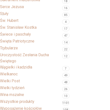
18
Serce Jezusa
16
Stuły
85
Św. Hubert
4
Św. Stanisław Kostka
17
Świece i paschały
47
Święta Patriotyczne
14
Trybularze
22
Uroczystość Zesłania Ducha
12
Świętego
Węgielki i kadzidła
7
Wielkanoc
49
Wielki Post
48
Wielki tydzień
26
Wina mszalne
10
Wszystkie produkty
1101
Wyposażenie kościołów
108