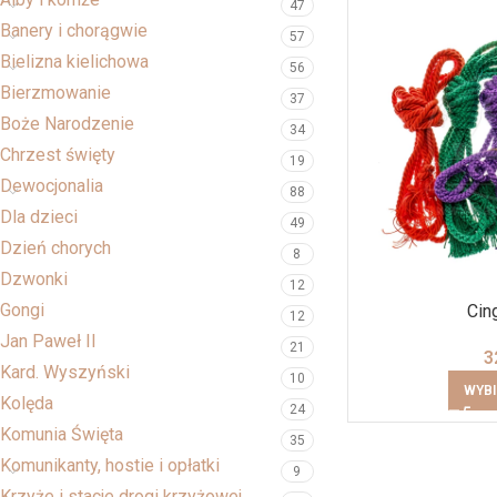
47
Banery i chorągwie
57
Bielizna kielichowa
56
Bierzmowanie
37
Boże Narodzenie
34
Chrzest święty
19
Dewocjonalia
88
Dla dzieci
49
Dzień chorych
8
Dzwonki
12
Gongi
Cin
12
Jan Paweł II
21
3
Kard. Wyszyński
10
WYBI
Kolęda
24
Komunia Święta
35
Komunikanty, hostie i opłatki
9
Krzyże i stacje drogi krzyżowej