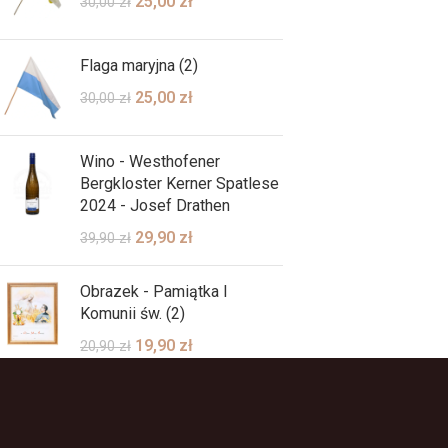
25,00
zł
30,00
zł
Flaga maryjna (2)
25,00
zł
30,00
zł
Wino - Westhofener
Bergkloster Kerner Spatlese
2024 - Josef Drathen
29,90
zł
39,90
zł
Obrazek - Pamiątka I
Komunii św. (2)
19,90
zł
20,90
zł