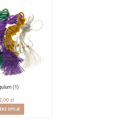
gulum (1)
2,00
zł
ERZ OPCJE