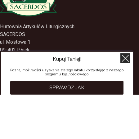
Hurtownia Artykułów Liturgicznych
SACERDOS
ul. Mostowa 1
Kupuj Taniej!
09-402 Płock
tel.
(24) 2688897
Poznaj możliwości uzyskania stałego rabatu korzystając z naszego
programu lojalnościowego.
tel.kom.
501-384-314
SPRAWDŹ JAK
PRZYDATNE LINKI
Polityka Prywatności
Regulamin Sklepu
Regulamin konta
Regulamin newsletter
Moje konto
Status zamówienia
Wysyłka i dostawa