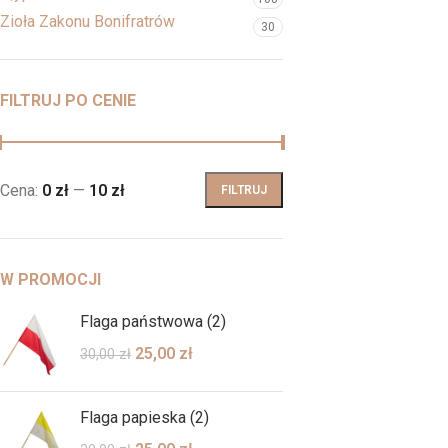
Zioła Zakonu Bonifratrów
30
FILTRUJ PO CENIE
Cena:
0 zł
—
10 zł
FILTRUJ
W PROMOCJI
Flaga państwowa (2)
25,00
zł
30,00
zł
Flaga papieska (2)