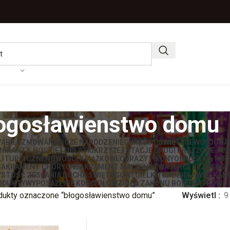
ogosławienstwo domu
WA
BIERZMOWANIE
BOŻE NARODZENIE
CHRZEST ŚWIĘTY
DEWOCJONA
IKANTY, HOSTIE I OPŁATKI
KRZYŻE I STACJE DROGI KRZYŻOWEJ
KS
LITURGICZNE
NOWOŚCI KSIĄŻKOWE
OBRAZY I IKONY
OBRUSY OŁTAR
SAKRAMENT CHORYCH
SAKRAMENT MAŁŻEŃSTWA
SERCE JEZUSA
ST
STOŚĆ ZESŁANIA DUCHA ŚWIĘTEGO
WĘGIELKI I KADZIDŁA
WIELKAN
ODUKTY
WYPOSAŻENIE KOŚCIOŁÓW
ZIOŁA ZAKONU BONIFRATRÓW
dukty oznaczone “błogosławienstwo domu”
Wyświetl
9