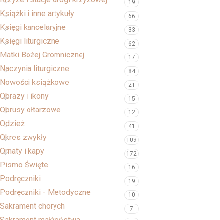
19
Książki i inne artykuły
66
Księgi kancelaryjne
33
Księgi liturgiczne
62
Matki Bożej Gromnicznej
17
Naczynia liturgiczne
84
Nowości książkowe
21
Obrazy i ikony
15
Obrusy ołtarzowe
12
Odzież
41
Okres zwykły
109
Ornaty i kapy
172
Pismo Święte
16
Podręczniki
19
Podręczniki - Metodyczne
10
Sakrament chorych
7
Sakrament małżeństwa