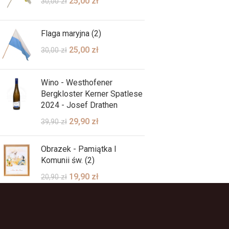
25,00
zł
30,00
zł
Flaga maryjna (2)
25,00
zł
30,00
zł
Wino - Westhofener
Bergkloster Kerner Spatlese
2024 - Josef Drathen
29,90
zł
39,90
zł
Obrazek - Pamiątka I
Komunii św. (2)
19,90
zł
20,90
zł