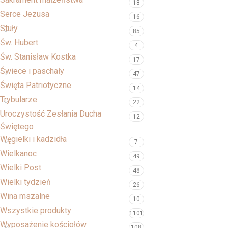
18
Serce Jezusa
16
Stuły
85
Św. Hubert
4
Św. Stanisław Kostka
17
Świece i paschały
47
Święta Patriotyczne
14
Trybularze
22
Uroczystość Zesłania Ducha
12
Świętego
Węgielki i kadzidła
7
Wielkanoc
49
Wielki Post
48
Wielki tydzień
26
Wina mszalne
10
Wszystkie produkty
1101
Wyposażenie kościołów
108