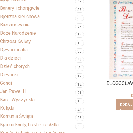
47
Banery i chorągwie
57
Bielizna kielichowa
56
Bierzmowanie
37
Boże Narodzenie
34
Chrzest święty
19
Dewocjonalia
88
Dla dzieci
49
Dzień chorych
8
Dzwonki
12
Gongi
BŁOGOSŁA
12
Jan Paweł II
21
Kard. Wyszyński
10
DODAJ
Kolęda
24
Komunia Święta
35
Komunikanty, hostie i opłatki
9
Krzyże i stacje drogi krzyżowej