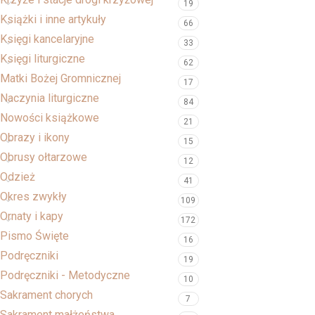
19
Książki i inne artykuły
66
Księgi kancelaryjne
33
Księgi liturgiczne
62
Matki Bożej Gromnicznej
17
Naczynia liturgiczne
84
Nowości książkowe
21
Obrazy i ikony
15
Obrusy ołtarzowe
12
Odzież
41
Okres zwykły
109
Ornaty i kapy
172
Pismo Święte
16
Podręczniki
19
Podręczniki - Metodyczne
10
Sakrament chorych
7
Sakrament małżeństwa