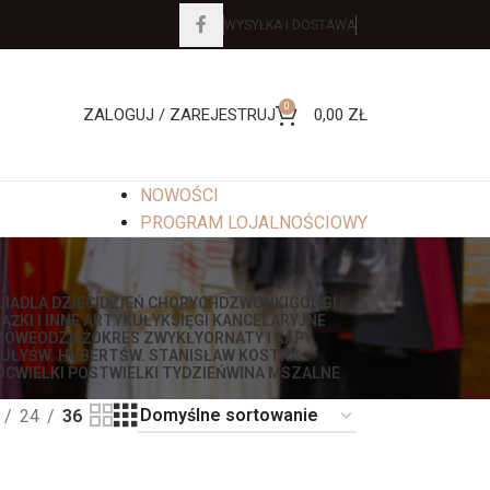
WYSYŁKA I DOSTAWA
0
ZALOGUJ / ZAREJESTRUJ
0,00
ZŁ
NOWOŚCI
PROGRAM LOJALNOŚCIOWY
LIA
DLA DZIECI
DZIEŃ CHORYCH
DZWONKI
GONGI
IĄŻKI I INNE ARTYKUŁY
KSIĘGI KANCELARYJNE
ZOWE
ODZIEŻ
OKRES ZWYKŁY
ORNATY I KAPY
UŁY
ŚW. HUBERT
ŚW. STANISŁAW KOSTKA
OC
WIELKI POST
WIELKI TYDZIEŃ
WINA MSZALNE
24
36