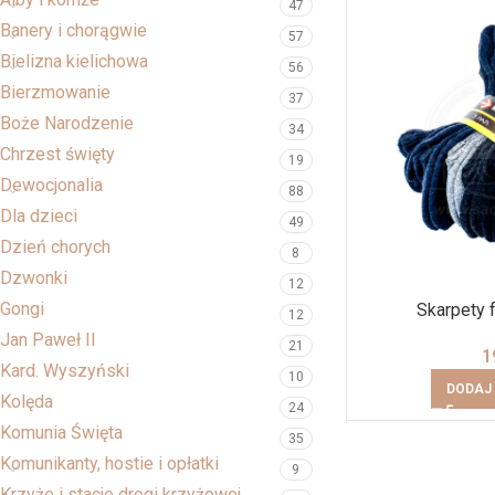
47
Banery i chorągwie
57
Bielizna kielichowa
56
Bierzmowanie
37
Boże Narodzenie
34
Chrzest święty
19
Dewocjonalia
88
Dla dzieci
49
Dzień chorych
8
Dzwonki
12
Gongi
Skarpety f
12
Jan Paweł II
21
1
Kard. Wyszyński
10
DODAJ
Kolęda
24
Komunia Święta
35
Komunikanty, hostie i opłatki
9
Krzyże i stacje drogi krzyżowej