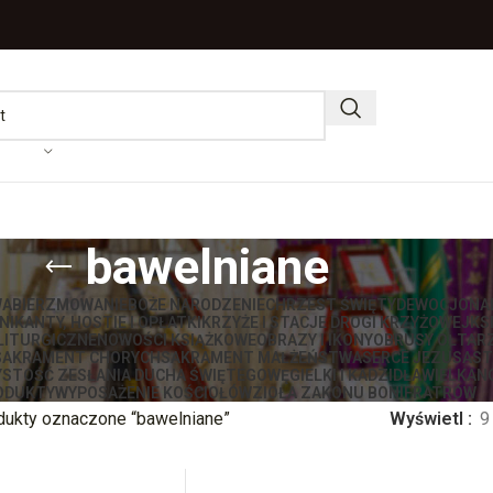
bawelniane
WA
BIERZMOWANIE
BOŻE NARODZENIE
CHRZEST ŚWIĘTY
DEWOCJONA
IKANTY, HOSTIE I OPŁATKI
KRZYŻE I STACJE DROGI KRZYŻOWEJ
KS
LITURGICZNE
NOWOŚCI KSIĄŻKOWE
OBRAZY I IKONY
OBRUSY OŁTAR
SAKRAMENT CHORYCH
SAKRAMENT MAŁŻEŃSTWA
SERCE JEZUSA
ST
STOŚĆ ZESŁANIA DUCHA ŚWIĘTEGO
WĘGIELKI I KADZIDŁA
WIELKAN
ODUKTY
WYPOSAŻENIE KOŚCIOŁÓW
ZIOŁA ZAKONU BONIFRATRÓW
dukty oznaczone “bawelniane”
Wyświetl
9