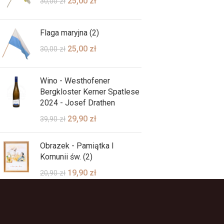
25,00
zł
30,00
zł
Flaga maryjna (2)
25,00
zł
30,00
zł
Wino - Westhofener
Bergkloster Kerner Spatlese
2024 - Josef Drathen
29,90
zł
39,90
zł
Obrazek - Pamiątka I
Komunii św. (2)
19,90
zł
20,90
zł