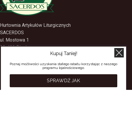
Hurtownia Artykułów Liturgicznych
SACERDOS
ul. Mostowa 1
Kupuj Taniej!
09-402 Płock
tel.
(24) 2688897
Poznaj możliwości uzyskania stałego rabatu korzystając z naszego
programu lojalnościowego.
tel.kom.
501-384-314
SPRAWDŹ JAK
PRZYDATNE LINKI
Polityka Prywatności
Regulamin Sklepu
Regulamin konta
Regulamin newsletter
Moje konto
Status zamówienia
Wysyłka i dostawa