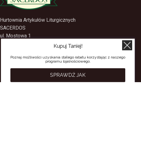
Hurtownia Artykułów Liturgicznych
SACERDOS
Kupuj Taniej!
ul. Mostowa 1
09-402 Płock
Poznaj możliwości uzyskania stałego rabatu korzystając z naszego
programu lojalnościowego.
tel.
(24) 2688897
tel.kom.
501-384-314
SPRAWDŹ JAK
PRZYDATNE LINKI
Polityka Prywatności
Regulamin Sklepu
Regulamin konta
Regulamin newsletter
Moje konto
Status zamówienia
Wysyłka i dostawa