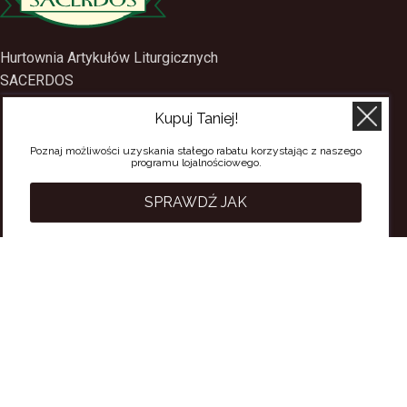
Hurtownia Artykułów Liturgicznych
SACERDOS
Kupuj Taniej!
ul. Mostowa 1
09-402 Płock
Poznaj możliwości uzyskania stałego rabatu korzystając z naszego
programu lojalnościowego.
tel.
(24) 2688897
tel.kom.
501-384-314
SPRAWDŹ JAK
PRZYDATNE LINKI
Polityka Prywatności
Regulamin Sklepu
Regulamin konta
Regulamin newsletter
Moje konto
Status zamówienia
Wysyłka i dostawa