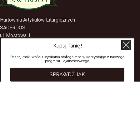
Hurtownia Artykułów Liturgicznych
SACERDOS
Kupuj Taniej!
ul. Mostowa 1
09-402 Płock
Poznaj możliwości uzyskania stałego rabatu korzystając z naszego
programu lojalnościowego.
tel.
(24) 2688897
tel.kom.
501-384-314
SPRAWDŹ JAK
PRZYDATNE LINKI
Polityka Prywatności
Regulamin Sklepu
Regulamin konta
Regulamin newsletter
Moje konto
Status zamówienia
Wysyłka i dostawa