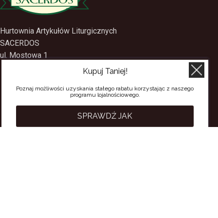
Hurtownia Artykułów Liturgicznych
SACERDOS
Kupuj Taniej!
ul. Mostowa 1
09-402 Płock
Poznaj możliwości uzyskania stałego rabatu korzystając z naszego
programu lojalnościowego.
tel.
(24) 2688897
tel.kom.
501-384-314
SPRAWDŹ JAK
PRZYDATNE LINKI
Polityka Prywatności
Regulamin Sklepu
Regulamin konta
Regulamin newsletter
Moje konto
Status zamówienia
Wysyłka i dostawa