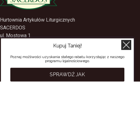
Hurtownia Artykułów Liturgicznych
SACERDOS
Kupuj Taniej!
ul. Mostowa 1
09-402 Płock
Poznaj możliwości uzyskania stałego rabatu korzystając z naszego
programu lojalnościowego.
tel.
(24) 2688897
tel.kom.
501-384-314
SPRAWDŹ JAK
PRZYDATNE LINKI
Polityka Prywatności
Regulamin Sklepu
Regulamin konta
Regulamin newsletter
Moje konto
Status zamówienia
Wysyłka i dostawa