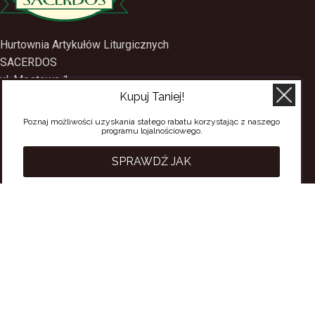
Hurtownia Artykułów Liturgicznych
SACERDOS
Kupuj Taniej!
ul. Mostowa 1
09-402 Płock
Poznaj możliwości uzyskania stałego rabatu korzystając z naszego
programu lojalnościowego.
tel.
(24) 2688897
tel.kom.
501-384-314
SPRAWDŹ JAK
PRZYDATNE LINKI
Polityka Prywatności
Regulamin Sklepu
Regulamin konta
Regulamin newsletter
Moje konto
Status zamówienia
Wysyłka i dostawa