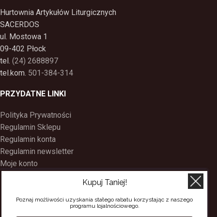
Hurtownia Artykułów Liturgicznych
SACERDOS
ul. Mostowa 1
09-402 Płock
tel.
(24) 2688897
tel.kom.
501-384-314
PRZYDATNE LINKI
Polityka Prywatności
Regulamin Sklepu
Regulamin konta
Regulamin newsletter
Moje konto
Status zamówienia
Kupuj Taniej!
Wysyłka i dostawa
Kontakt
Poznaj możliwości uzyskania stałego rabatu korzystając z naszego
programu lojalnościowego.
O nas