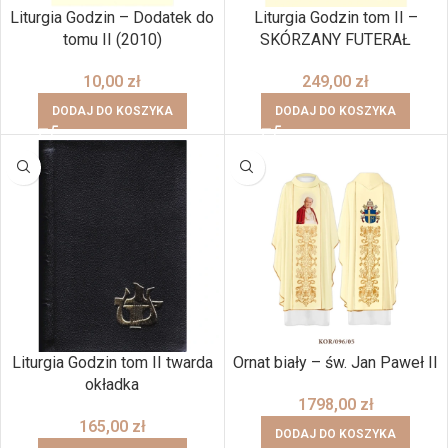
Liturgia Godzin – Dodatek do
Liturgia Godzin tom II –
tomu II (2010)
SKÓRZANY FUTERAŁ
10,00
zł
249,00
zł
DODAJ DO KOSZYKA
DODAJ DO KOSZYKA
Liturgia Godzin tom II twarda
Ornat biały – św. Jan Paweł II
okładka
1798,00
zł
165,00
zł
DODAJ DO KOSZYKA