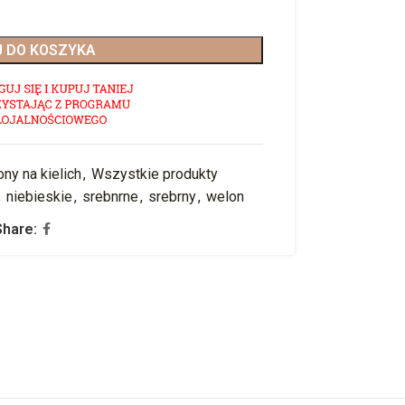
 DO KOSZYKA
ny na kielich
,
Wszystkie produkty
,
niebieskie
,
srebnrne
,
srebrny
,
welon
Share: