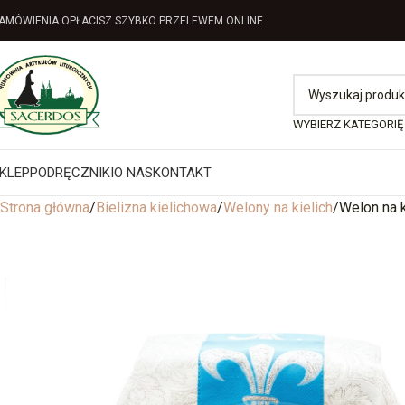
AMÓWIENIA OPŁACISZ SZYBKO PRZELEWEM ONLINE
WYBIERZ KATEGORIĘ
KLEP
PODRĘCZNIKI
O NAS
KONTAKT
Strona główna
Bielizna kielichowa
Welony na kielich
Welon na k