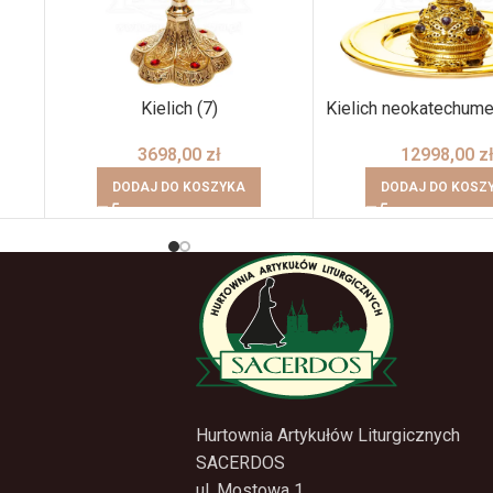
Kielich (7)
Kielich neokatechume
3698,00
zł
12998,00
z
DODAJ DO KOSZYKA
DODAJ DO KOSZ
Hurtownia Artykułów Liturgicznych
SACERDOS
ul. Mostowa 1