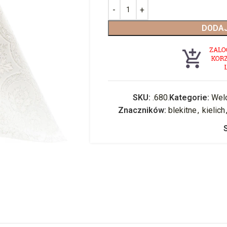
DODAJ
SKU:
.680.
Kategorie:
Welo
Znaczników:
blekitne
,
kielich