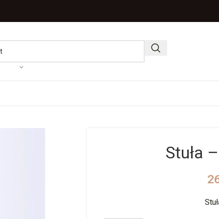
Stuła –
2
Stuł