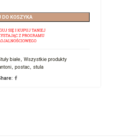
 DO KOSZYKA
Stuły białe
,
Wszystkie produkty
antoni
,
postac
,
stula
Share: