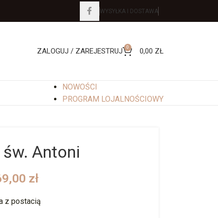
WYSYŁKA I DOSTAWA
0
ZALOGUJ / ZAREJESTRUJ
0,00
ZŁ
NOWOŚCI
PROGRAM LOJALNOŚCIOWY
 św. Antoni
69,00
zł
a z postacią