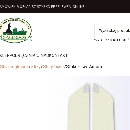
AMÓWIENIA OPŁACISZ SZYBKO PRZELEWEM ONLINE
WYBIERZ KATEGORIĘ
KLEP
PODRĘCZNIKI
O NAS
KONTAKT
Strona główna
Stuły
Stuły białe
Stuła – św. Antoni