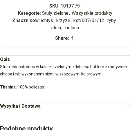
SKU:
10197.79.
Kategorie:
Stuły zielone
,
Wszystkie produkty
Znaczników:
ichtys
,
krzyze
,
kst/007/01/12
,
ryby
,
stula
,
zielona
Share:
Opis
Stuła jednostronna w kolorze zielonym zdobiona haftem z motywem
chleba i ryb wykonanym nićmi wiskozowymi kolorowymi.
Tkanina:
100% poliester
Wysyłka i Dostawa
Podobne produkty