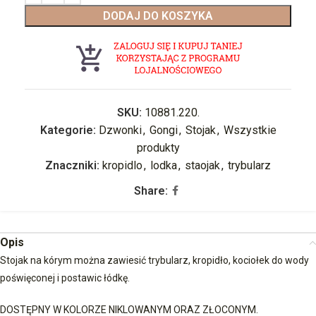
DODAJ DO KOSZYKA
SKU:
10881.220.
Kategorie:
Dzwonki
,
Gongi
,
Stojak
,
Wszystkie
produkty
Znaczniki:
kropidlo
,
lodka
,
staojak
,
trybularz
Share:
Opis
Stojak na kórym można zawiesić trybularz, kropidło, kociołek do wody
poświęconej i postawic łódkę.
DOSTĘPNY W KOLORZE NIKLOWANYM ORAZ ZŁOCONYM.