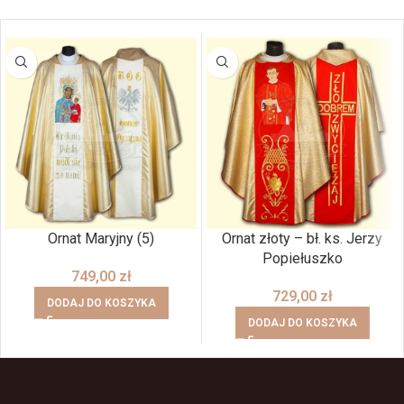
Ornat Maryjny (5)
Ornat złoty – bł. ks. Jerzy
Popiełuszko
749,00
zł
729,00
zł
DODAJ DO KOSZYKA
DODAJ DO KOSZYKA